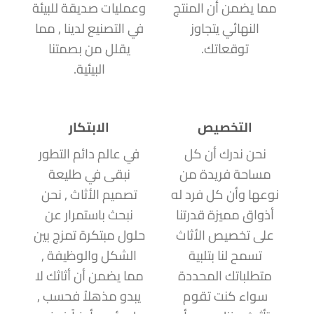
مما يضمن أن المنتج
وعمليات صديقة للبيئة
النهائي يتجاوز
في التصنيع لدينا , مما
توقعاتك.
يقلل من بصمتنا
البيئية.
التخصيص
الابتكار
نحن ندرك أن كل
في عالم دائم التطور
مساحة فريدة من
نبقى في طليعة
نوعها وأن كل فرد له
تصميم الأثاث , نحن
أذواق مميزة قدرتنا
نبحث باستمرار عن
على تخصيص الأثاث
حلول مبتكرة تمزج بين
تسمح لنا بتلبية
الشكل والوظيفة ,
متطلباتك المحددة
مما يضمن أن أثاثك لا
سواء كنت تقوم
يبدو مذهلاُ فحسب ,