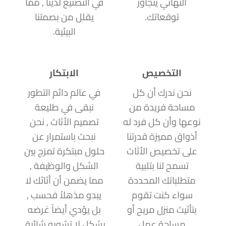
النهائي يتجاوز
في التصنيع لدينا , مما
توقعاتك.
يقلل من بصمتنا
البيئية.
التخصيص
الابتكار
نحن ندرك أن كل
في عالم دائم التطور
مساحة فريدة من
نبقى في طليعة
نوعها وأن كل فرد له
تصميم الأثاث , نحن
أذواق مميزة قدرتنا
نبحث باستمرار عن
على تخصيص الأثاث
حلول مبتكرة تمزج بين
تسمح لنا بتلبية
الشكل والوظيفة ,
متطلباتك المحددة
مما يضمن أن أثاثك لا
سواء كنت تقوم
يبدو مذهلاُ فحسب ,
بتأثيث منزل مريح أو
بل يؤدي أيضاً غرضه
مساحة عمل
بشكل لا تشوبه شائبة.