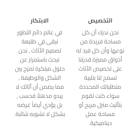
التخصيص
الابتكار
نحن ندرك أن كل
في عالم دائم التطور
مساحة فريدة من
نبقى في طليعة
نوعها وأن كل فرد له
تصميم الأثاث , نحن
أذواق مميزة قدرتنا
نبحث باستمرار عن
على تخصيص الأثاث
حلول مبتكرة تمزج بين
تسمح لنا بتلبية
الشكل والوظيفة ,
متطلباتك المحددة
مما يضمن أن أثاثك لا
سواء كنت تقوم
يبدو مذهلاُ فحسب ,
بتأثيث منزل مريح أو
بل يؤدي أيضاً غرضه
مساحة عمل
بشكل لا تشوبه شائبة.
ديناميكية.