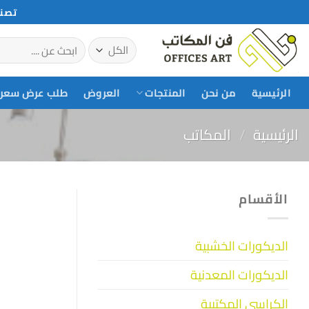
خطي
تصني
لمحتوى
البحث
عن:
الرئيسية
من نحن
المنتجات
العروض
طلب عرض سعر
الرئيسية
/
المكاتب
الأقسام
الديكورات الخشبية
الديكورات المعدنية
الكراسي المكتبية