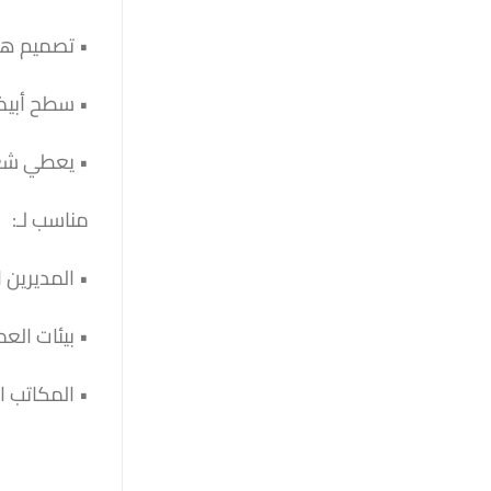
• تصميم هن
• سطح أبيض
• يعطي شعور 
مناسب لـ:
• المديرين 
• بيئات الع
• المكاتب ا