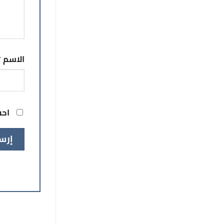
الاسم
*
احف