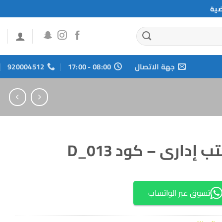
ضية
جهة الاتصال
08:00 - 17:00
920004512
 إدارى – كود D_013
تسوق عبر الواتساب