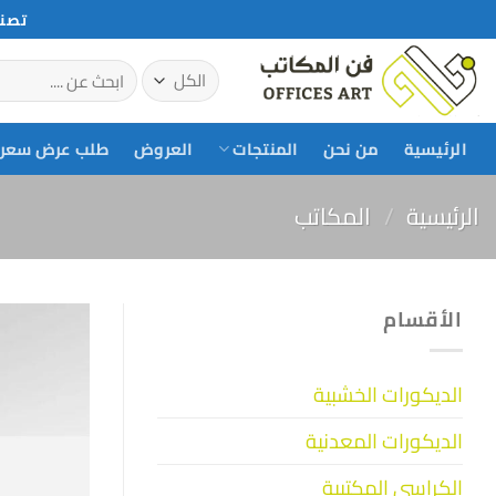
خطي
تصني
لمحتوى
البحث
عن:
الرئيسية
من نحن
المنتجات
العروض
طلب عرض سعر
الرئيسية
/
المكاتب
الأقسام
الديكورات الخشبية
الديكورات المعدنية
الكراسي المكتبية