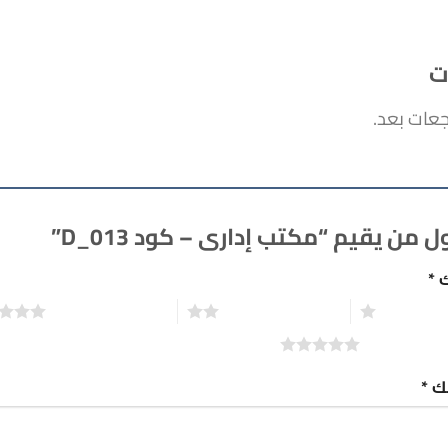
ت
جعات بعد.
 من يقيم “مكتب إدارى – كود D_013”
ك
*
2 من أصل 5 نجوم
3 من أصل 5 نجوم
تك
*