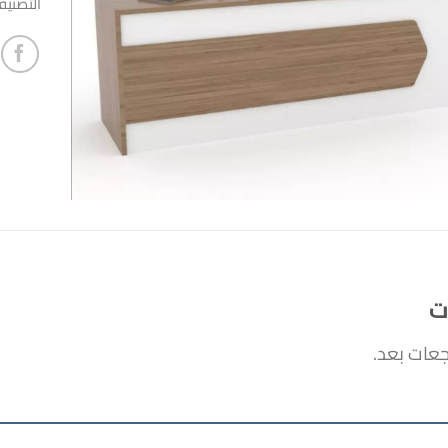
التصني
ت
جعات بعد.