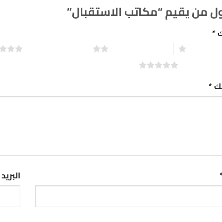
ل من يقيم “مكاتب الاستقبال”
ك
*
2 من أصل 5 نجوم
3 من أصل 5 نجوم
تك
*
البريد