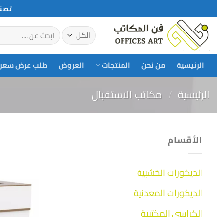
خطي
تصني
لمحتوى
البحث
عن:
الرئيسية
من نحن
المنتجات
العروض
طلب عرض سعر
الرئيسية
/
مكاتب الاستقبال
الأقسام
الديكورات الخشبية
الديكورات المعدنية
الكراسي المكتبية