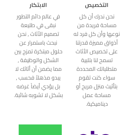
التخصيص
الابتكار
نحن ندرك أن كل
في عالم دائم التطور
مساحة فريدة من
نبقى في طليعة
نوعها وأن كل فرد له
تصميم الأثاث , نحن
أذواق مميزة قدرتنا
نبحث باستمرار عن
على تخصيص الأثاث
حلول مبتكرة تمزج بين
تسمح لنا بتلبية
الشكل والوظيفة ,
متطلباتك المحددة
مما يضمن أن أثاثك لا
سواء كنت تقوم
يبدو مذهلاُ فحسب ,
بتأثيث منزل مريح أو
بل يؤدي أيضاً غرضه
مساحة عمل
بشكل لا تشوبه شائبة.
ديناميكية.