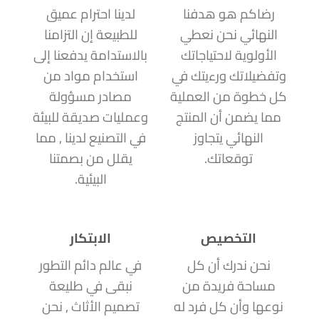
رضاكم هو هدفنا
لدينا احترام عميق
النهائي نحن نعطي
للطبيعة إن التزامنا
الأولوية لاحتياجاتك
بالاستدامة يدفعنا إلى
وتفضيلاتك ورءيتك في
استخدام مواد من
كل خطوة من العملية
مصادر مسؤولة
مما يضمن أن المنتج
وعمليات صديقة للبيئة
النهائي يتجاوز
في التصنيع لدينا , مما
توقعاتك.
يقلل من بصمتنا
البيئية.
التخصيص
الابتكار
نحن ندرك أن كل
في عالم دائم التطور
مساحة فريدة من
نبقى في طليعة
نوعها وأن كل فرد له
تصميم الأثاث , نحن