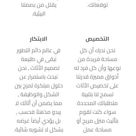
توقعاتك.
يقلل من بصمتنا
البيئية.
التخصيص
الابتكار
نحن ندرك أن كل
في عالم دائم التطور
مساحة فريدة من
نبقى في طليعة
نوعها وأن كل فرد له
تصميم الأثاث , نحن
أذواق مميزة قدرتنا
نبحث باستمرار عن
على تخصيص الأثاث
حلول مبتكرة تمزج بين
تسمح لنا بتلبية
الشكل والوظيفة ,
متطلباتك المحددة
مما يضمن أن أثاثك لا
سواء كنت تقوم
يبدو مذهلاُ فحسب ,
بتأثيث منزل مريح أو
بل يؤدي أيضاً غرضه
مساحة عمل
بشكل لا تشوبه شائبة.