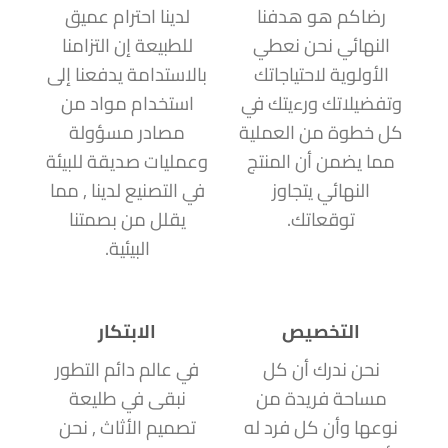
رضاكم هو هدفنا
لدينا احترام عميق
النهائي نحن نعطي
للطبيعة إن التزامنا
الأولوية لاحتياجاتك
بالاستدامة يدفعنا إلى
وتفضيلاتك ورءيتك في
استخدام مواد من
كل خطوة من العملية
مصادر مسؤولة
مما يضمن أن المنتج
وعمليات صديقة للبيئة
النهائي يتجاوز
في التصنيع لدينا , مما
توقعاتك.
يقلل من بصمتنا
البيئية.
التخصيص
الابتكار
نحن ندرك أن كل
في عالم دائم التطور
مساحة فريدة من
نبقى في طليعة
نوعها وأن كل فرد له
تصميم الأثاث , نحن