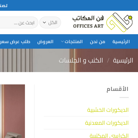
خطي
تصني
لمحتوى
البحث
عن:
الرئيسية
من نحن
المنتجات
العروض
طلب عرض سعر
الرئيسية
/
الكنب و الجلسات
الأقسام
الديكورات الخشبية
الديكورات المعدنية
الكراسي المكتبية