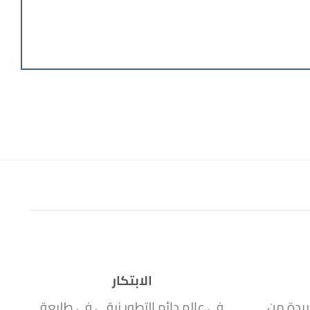
الابتكار
ريدة من
في عالم دائم التطور نبقى في طليعة