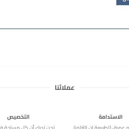
عملائنا
الاستدامة
التخصيص
ام عميق للطبيعة إن التزامنا
نحن ندرك أن كل مساحة ف