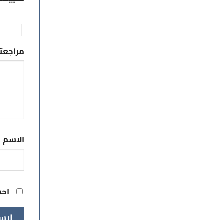
1 من أصل 5 نجوم
5 من أصل 5 نجوم
مراجع
الاسم
*
احف