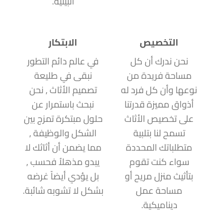
البيئية.
التخصيص
الابتكار
نحن ندرك أن كل
في عالم دائم التطور
مساحة فريدة من
نبقى في طليعة
نوعها وأن كل فرد له
تصميم الأثاث , نحن
أذواق مميزة قدرتنا
نبحث باستمرار عن
على تخصيص الأثاث
حلول مبتكرة تمزج بين
تسمح لنا بتلبية
الشكل والوظيفة ,
متطلباتك المحددة
مما يضمن أن أثاثك لا
سواء كنت تقوم
يبدو مذهلاُ فحسب ,
بتأثيث منزل مريح أو
بل يؤدي أيضاً غرضه
مساحة عمل
بشكل لا تشوبه شائبة.
ديناميكية.