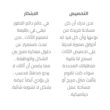
التخصيص
الابتكار
نحن ندرك أن كل
في عالم دائم التطور
مساحة فريدة من
نبقى في طليعة
نوعها وأن كل فرد له
تصميم الأثاث , نحن
أذواق مميزة قدرتنا
نبحث باستمرار عن
على تخصيص الأثاث
حلول مبتكرة تمزج بين
تسمح لنا بتلبية
الشكل والوظيفة ,
متطلباتك المحددة
مما يضمن أن أثاثك لا
سواء كنت تقوم
يبدو مذهلاُ فحسب ,
بتأثيث منزل مريح أو
بل يؤدي أيضاً غرضه
مساحة عمل
بشكل لا تشوبه شائبة.
ديناميكية.