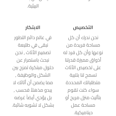
البيئية.
التخصيص
الابتكار
نحن ندرك أن كل
في عالم دائم التطور
مساحة فريدة من
نبقى في طليعة
نوعها وأن كل فرد له
تصميم الأثاث , نحن
أذواق مميزة قدرتنا
نبحث باستمرار عن
على تخصيص الأثاث
حلول مبتكرة تمزج بين
تسمح لنا بتلبية
الشكل والوظيفة ,
متطلباتك المحددة
مما يضمن أن أثاثك لا
سواء كنت تقوم
يبدو مذهلاُ فحسب ,
بتأثيث منزل مريح أو
بل يؤدي أيضاً غرضه
مساحة عمل
بشكل لا تشوبه شائبة.
ديناميكية.