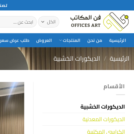
خطي
تصني
لمحتوى
البحث
عن:
الرئيسية
من نحن
المنتجات
العروض
طلب عرض سعر
الرئيسية
/
الديكورات الخشبية
الأقسام
الديكورات الخشبية
الديكورات المعدنية
الكراسي المكتبية