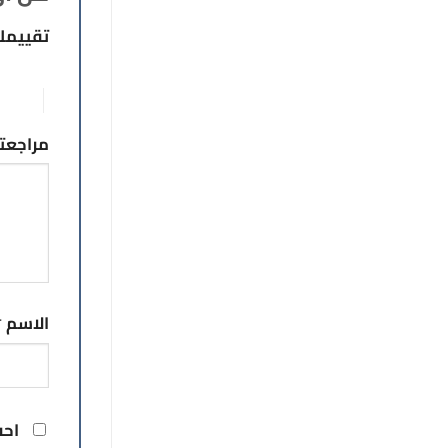
تقييم
1 من أصل 5 نجوم
5 من أصل 5 نجوم
مراجع
الاسم
*
احف