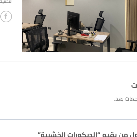
التصني
ت
جعات بعد.
ل من يقيم “الديكورات الخشبية”