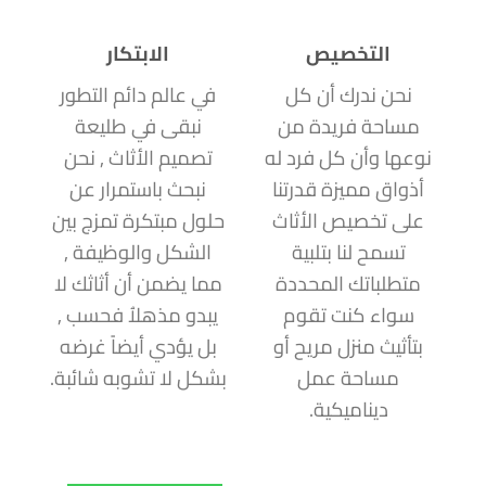
التخصيص
الابتكار
نحن ندرك أن كل
في عالم دائم التطور
مساحة فريدة من
نبقى في طليعة
نوعها وأن كل فرد له
تصميم الأثاث , نحن
أذواق مميزة قدرتنا
نبحث باستمرار عن
على تخصيص الأثاث
حلول مبتكرة تمزج بين
تسمح لنا بتلبية
الشكل والوظيفة ,
متطلباتك المحددة
مما يضمن أن أثاثك لا
سواء كنت تقوم
يبدو مذهلاُ فحسب ,
بتأثيث منزل مريح أو
بل يؤدي أيضاً غرضه
مساحة عمل
بشكل لا تشوبه شائبة.
ديناميكية.