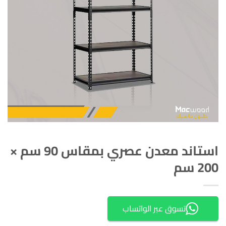
استاند معدن عصري بمقاس 90 سم ×
200 سم
تسوق عبر الواتساب