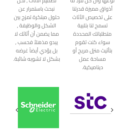
نوعها وأن كل فرد له
تصميم الأثاث , نحن
أذواق مميزة قدرتنا
نبحث باستمرار عن
على تخصيص الأثاث
حلول مبتكرة تمزج بين
تسمح لنا بتلبية
الشكل والوظيفة ,
متطلباتك المحددة
مما يضمن أن أثاثك لا
سواء كنت تقوم
يبدو مذهلاُ فحسب ,
بتأثيث منزل مريح أو
بل يؤدي أيضاً غرضه
مساحة عمل
بشكل لا تشوبه شائبة.
ديناميكية.