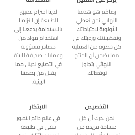
رضاكم هو هدفنا
لدينا احترام عميق
النهائي نحن نعطي
للطبيعة إن التزامنا
الأولوية لاحتياجاتك
بالاستدامة يدفعنا إلى
وتفضيلاتك ورءيتك في
استخدام مواد من
كل خطوة من العملية
مصادر مسؤولة
مما يضمن أن المنتج
وعمليات صديقة للبيئة
النهائي يتجاوز
في التصنيع لدينا , مما
توقعاتك.
يقلل من بصمتنا
البيئية.
التخصيص
الابتكار
نحن ندرك أن كل
في عالم دائم التطور
مساحة فريدة من
نبقى في طليعة