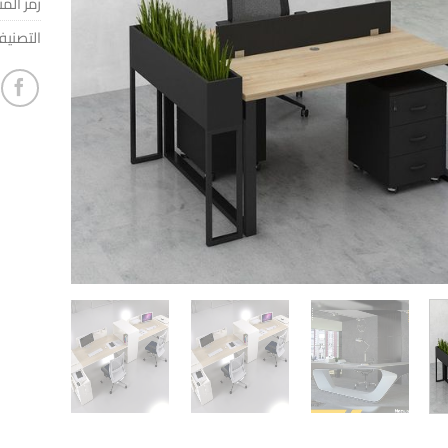
رمز المن
التصني