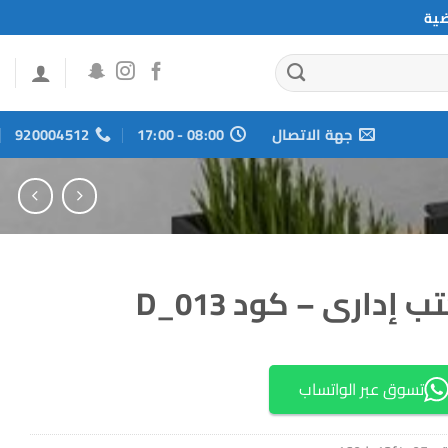
ضية
جهة الاتصال
08:00 - 17:00
920004512
 إدارى – كود D_013
تسوق عبر الواتساب