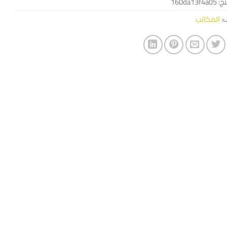
تج:
160da13f4a05
ف:
المكاتب