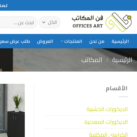
خطي
تصني
لمحتوى
البحث
عن:
الرئيسية
من نحن
المنتجات
العروض
طلب عرض سعر
الرئيسية
/
المكاتب
الأقسام
الديكورات الخشبية
الديكورات المعدنية
الكراسي المكتبية