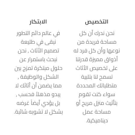
التخصيص
الابتكار
نحن ندرك أن كل
في عالم دائم التطور
مساحة فريدة من
نبقى في طليعة
نوعها وأن كل فرد له
تصميم الأثاث , نحن
أذواق مميزة قدرتنا
نبحث باستمرار عن
على تخصيص الأثاث
حلول مبتكرة تمزج بين
تسمح لنا بتلبية
الشكل والوظيفة ,
متطلباتك المحددة
مما يضمن أن أثاثك لا
سواء كنت تقوم
يبدو مذهلاُ فحسب ,
بتأثيث منزل مريح أو
بل يؤدي أيضاً غرضه
مساحة عمل
بشكل لا تشوبه شائبة.
ديناميكية.