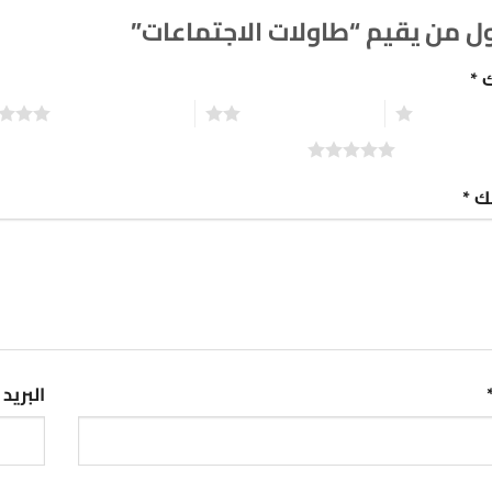
ل من يقيم “طاولات الاجتماعات”
ك
*
2 من أصل 5 نجوم
3 من أصل 5 نجوم
تك
*
البريد