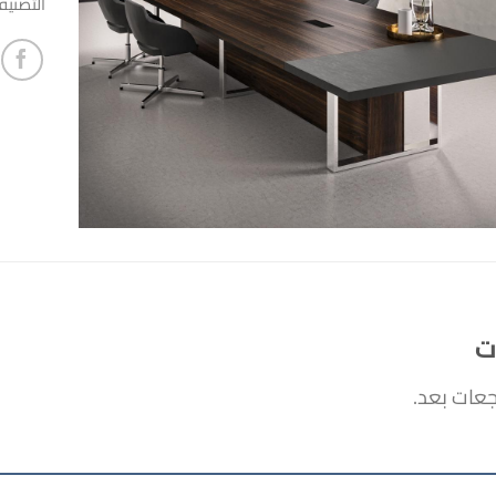
التصني
ت
جعات بعد.