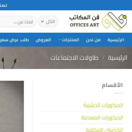
خطي
تصني
لمحتوى
البحث
عن:
الرئيسية
من نحن
المنتجات
العروض
طلب عرض سعر
الرئيسية
/
طاولات الاجتماعات
الأقسام
الديكورات الخشبية
الديكورات المعدنية
الكراسي المكتبية