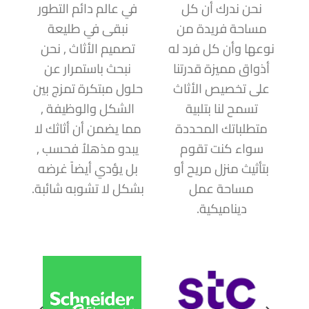
نحن ندرك أن كل
في عالم دائم التطور
مساحة فريدة من
نبقى في طليعة
نوعها وأن كل فرد له
تصميم الأثاث , نحن
أذواق مميزة قدرتنا
نبحث باستمرار عن
على تخصيص الأثاث
حلول مبتكرة تمزج بين
تسمح لنا بتلبية
الشكل والوظيفة ,
متطلباتك المحددة
مما يضمن أن أثاثك لا
سواء كنت تقوم
يبدو مذهلاُ فحسب ,
بتأثيث منزل مريح أو
بل يؤدي أيضاً غرضه
مساحة عمل
بشكل لا تشوبه شائبة.
ديناميكية.