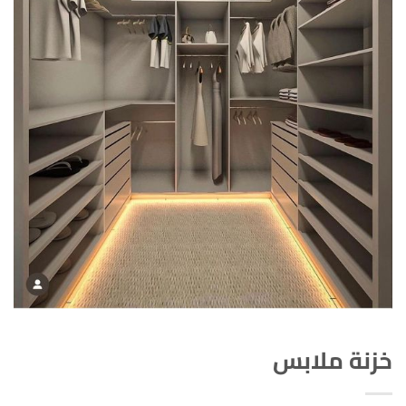
خزنة ملابس