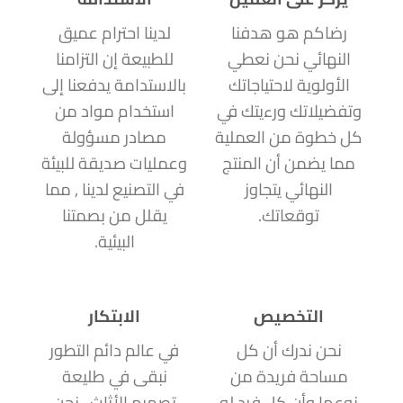
رضاكم هو هدفنا
لدينا احترام عميق
النهائي نحن نعطي
للطبيعة إن التزامنا
الأولوية لاحتياجاتك
بالاستدامة يدفعنا إلى
وتفضيلاتك ورءيتك في
استخدام مواد من
كل خطوة من العملية
مصادر مسؤولة
مما يضمن أن المنتج
وعمليات صديقة للبيئة
النهائي يتجاوز
في التصنيع لدينا , مما
توقعاتك.
يقلل من بصمتنا
البيئية.
التخصيص
الابتكار
نحن ندرك أن كل
في عالم دائم التطور
مساحة فريدة من
نبقى في طليعة
نوعها وأن كل فرد له
تصميم الأثاث , نحن