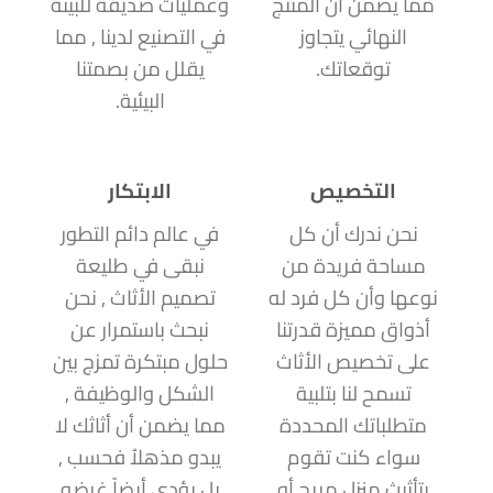
مما يضمن أن المنتج
وعمليات صديقة للبيئة
النهائي يتجاوز
في التصنيع لدينا , مما
توقعاتك.
يقلل من بصمتنا
البيئية.
التخصيص
الابتكار
نحن ندرك أن كل
في عالم دائم التطور
مساحة فريدة من
نبقى في طليعة
نوعها وأن كل فرد له
تصميم الأثاث , نحن
أذواق مميزة قدرتنا
نبحث باستمرار عن
على تخصيص الأثاث
حلول مبتكرة تمزج بين
تسمح لنا بتلبية
الشكل والوظيفة ,
متطلباتك المحددة
مما يضمن أن أثاثك لا
سواء كنت تقوم
يبدو مذهلاُ فحسب ,
بتأثيث منزل مريح أو
بل يؤدي أيضاً غرضه