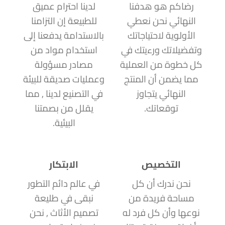
رضاكم هو هدفنا
لدينا احترام عميق
النهائي نحن نعطي
للطبيعة إن التزامنا
الأولوية لاحتياجاتك
بالاستدامة يدفعنا إلى
وتفضيلاتك ورءيتك في
استخدام مواد من
كل خطوة من العملية
مصادر مسؤولة
مما يضمن أن المنتج
وعمليات صديقة للبيئة
النهائي يتجاوز
في التصنيع لدينا , مما
توقعاتك.
يقلل من بصمتنا
البيئية.
التخصيص
الابتكار
نحن ندرك أن كل
في عالم دائم التطور
مساحة فريدة من
نبقى في طليعة
نوعها وأن كل فرد له
تصميم الأثاث , نحن