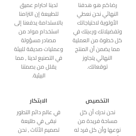
رضاكم هو هدفنا
لدينا احترام عميق
النهائي نحن نعطي
للطبيعة إن التزامنا
الأولوية لاحتياجاتك
بالاستدامة يدفعنا إلى
وتفضيلاتك ورءيتك في
استخدام مواد من
كل خطوة من العملية
مصادر مسؤولة
مما يضمن أن المنتج
وعمليات صديقة للبيئة
النهائي يتجاوز
في التصنيع لدينا , مما
توقعاتك.
يقلل من بصمتنا
البيئية.
التخصيص
الابتكار
نحن ندرك أن كل
في عالم دائم التطور
مساحة فريدة من
نبقى في طليعة
نوعها وأن كل فرد له
تصميم الأثاث , نحن