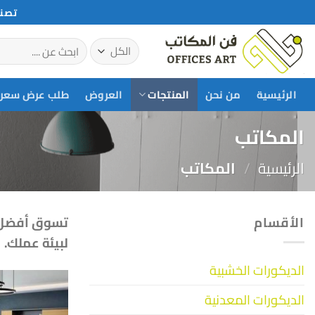
خطي
تصني
لمحتوى
البحث
عن:
الرئيسية
من نحن
المنتجات
العروض
طلب عرض سعر
المكاتب
الرئيسية
/
المكاتب
الأقسام
تسوق أفضل ا
لبيئة عملك.
الديكورات الخشبية
الديكورات المعدنية