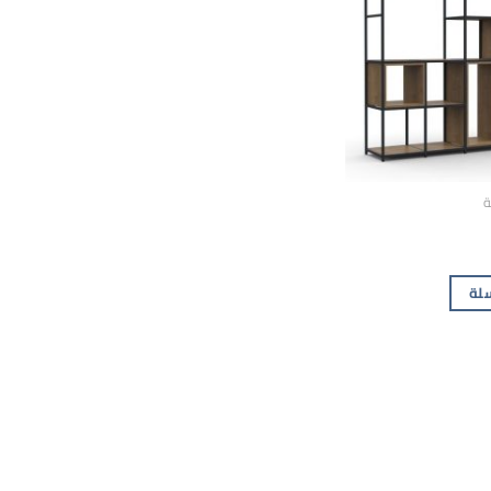
ة
سلة