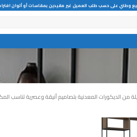
ع وطني على حسب طلب العميل غير مقيدين بمقاسات أو ألوان افترا
من الديكورات المعدنية بتصاميم أنيقة وعصرية تناسب المكاتب