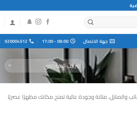
ضية
جهة الاتصال
08:00 - 17:00
920004512
 والمنازل. متانة وجودة عالية تمنح مكانك مظهرًا عصريًا